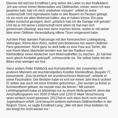
Ebenso tief sitzt bei Ernstfried Lang selber die Liebe zu den Krafträdern:
„Ich war schon immer Motorradfan und Oldtimerfan; immer, wenn ich was
gesehen hab, hab ich mich umdrehen müssen“, erklärt er seine
Leidenschaft. Und irgendwann habe er alle Bauern im Flecken gefragt,
ob sie noch ein altes Motorrad hätten, das er haben könne. Ein paar
hätten zunächst gezögert, doch „plötzlich hab ich die Garage voll gehabt.“
Und da er mit seiner Leidenschaft nicht allein ist, hat man sich
gemeinsam überlegt, was man denn machen könne, wobei er mit seiner
Idee einer Oldtimer-Veranstaltung offene Türen eingerannt habe.
Auf dem Platz standen Fahrzeuge mit den Kennzeichen Ludwigsburg,
Vaihingen, Rems-Murr-Kreis, selbst vom Bodensee her waren Oldtimer-
Fans gekommen. Nicht ganz so weit hatte es eine Frau aus Tamm, die
von ihrem Mann überredet worden war, bei der Radtour nach
Kleinbottwar einen Abstecher zum Motorradtreffen zu machen. „Er hat hier
auch gleich Kontakte geknüpft“, schmunzelte sie. Sie selber habe mit den
Bikes eher weniger am Hut.
Ganz anders Peter Küblböck aus Kornwestheim, der zusammen mit
anderen Männern ein leuchtendgelbes Kreidler Kleinkraftrad, Baujahr 77,
bewunderte. „Das ist einfach ein wunderschönes Motorrad“, erklärte er
seine Faszination. Der Besitzer habe es erst vor einem Jahr frisch lackiert.
Er selber war auch mit einer Kreidler gekommen. „Die wurden ja früher in
Kornwestheim gebaut, da musste man die fahren.“ Mit seinem
Lehrlingsgehalt habe es allerdings nur zu einem Mofa gereicht, denn der
Anschaffungspreis von 3500 D-Mark und 1200 D-Mark Versicherung
seien einfach zuviel gewesen. 2012 hat er sich dann doch noch seinen
Jugendtraum erfüllt. Und besucht seitdem mehrmals Oldtimertreffen in der
Region. Denn, so sagte Ernstfried Lang: „Wer mit dem Virus befallen ist,
der kriegt ihn nicht wieder los.“