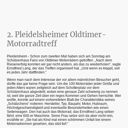
2. Pleidelsheimer Oldtimer-
Motorradtreff
Pleidelsheim - Schon zum zweiten Mal haben sich am Sonntag am
Schützenhaus Fans von Oldtimer-Motorrädern getroffen. „Nach dem
Riesenerfolg konnten wir gar nicht anders, als das zu wiederholen“, sagte
Ernstfried Lang, der das Treffen organisiert hat. „Und wenn es klappt, soll
es jedes Jahr stattfinden.“
Wenn man nach dem Interesse der vor allem männlichen Besucher geht,
dürfte das gar keine Frage sein. Um die 100 Motorräder jeder Größe und
jeden Alters waren zeitgleich auf dem Schotterplatz vor dem
Schützenhaus abgestellt, wobei eine genaue Zahl schwierig zu nennen
ist, weil die ganze Zeit über ein reges Kommen und Gehen herrschte. Wer
wollte, konnte auf einem vorbereiteten Blatt die Charakteristika seines
„Schätzchens“ notieren: Hersteller, Typ, Baujahr, Motor, Hubraum,
Höchstgeschwindigkeit und eventuelle Besonderheiten wie einen
Seitenwagen. Den hat auch das Motorrad, das Ernstfried Lang selber
fährt, eine 600-er Maschine. Seine Frau setze sich da aber nicht rein,
erzählte er: „Sie hat als Kind mal einen schlimmen Unfall bei einem
Motorradrennen gesehen, das sitzt tief.“