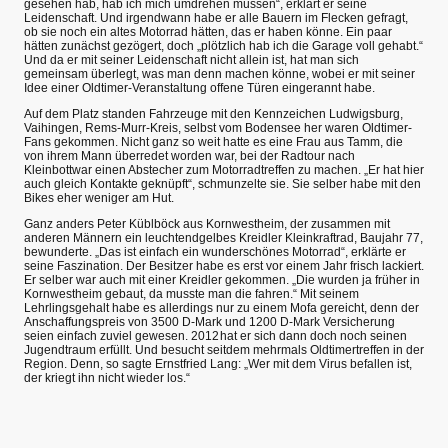
gesehen hab, hab ich mich umdrehen müssen“, erklärt er seine
Leidenschaft. Und irgendwann habe er alle Bauern im Flecken gefragt,
ob sie noch ein altes Motorrad hätten, das er haben könne. Ein paar
hätten zunächst gezögert, doch „plötzlich hab ich die Garage voll gehabt.“
Und da er mit seiner Leidenschaft nicht allein ist, hat man sich
gemeinsam überlegt, was man denn machen könne, wobei er mit seiner
Idee einer Oldtimer-Veranstaltung offene Türen eingerannt habe.
Auf dem Platz standen Fahrzeuge mit den Kennzeichen Ludwigsburg,
Vaihingen, Rems-Murr-Kreis, selbst vom Bodensee her waren Oldtimer-
Fans gekommen. Nicht ganz so weit hatte es eine Frau aus Tamm, die
von ihrem Mann überredet worden war, bei der Radtour nach
Kleinbottwar einen Abstecher zum Motorradtreffen zu machen. „Er hat hier
auch gleich Kontakte geknüpft“, schmunzelte sie. Sie selber habe mit den
Bikes eher weniger am Hut.
Ganz anders Peter Küblböck aus Kornwestheim, der zusammen mit
anderen Männern ein leuchtendgelbes Kreidler Kleinkraftrad, Baujahr 77,
bewunderte. „Das ist einfach ein wunderschönes Motorrad“, erklärte er
seine Faszination. Der Besitzer habe es erst vor einem Jahr frisch lackiert.
Er selber war auch mit einer Kreidler gekommen. „Die wurden ja früher in
Kornwestheim gebaut, da musste man die fahren.“ Mit seinem
Lehrlingsgehalt habe es allerdings nur zu einem Mofa gereicht, denn der
Anschaffungspreis von 3500 D-Mark und 1200 D-Mark Versicherung
seien einfach zuviel gewesen. 2012 hat er sich dann doch noch seinen
Jugendtraum erfüllt. Und besucht seitdem mehrmals Oldtimertreffen in der
Region. Denn, so sagte Ernstfried Lang: „Wer mit dem Virus befallen ist,
der kriegt ihn nicht wieder los.“