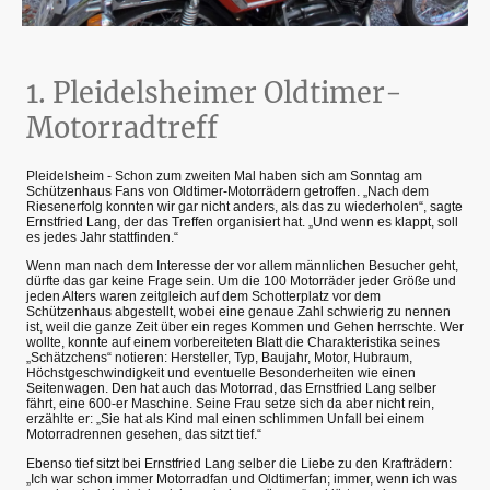
1. Pleidelsheimer Oldtimer-
Motorradtreff
Pleidelsheim - Schon zum zweiten Mal haben sich am Sonntag am
Schützenhaus Fans von Oldtimer-Motorrädern getroffen. „Nach dem
Riesenerfolg konnten wir gar nicht anders, als das zu wiederholen“, sagte
Ernstfried Lang, der das Treffen organisiert hat. „Und wenn es klappt, soll
es jedes Jahr stattfinden.“
Wenn man nach dem Interesse der vor allem männlichen Besucher geht,
dürfte das gar keine Frage sein. Um die 100 Motorräder jeder Größe und
jeden Alters waren zeitgleich auf dem Schotterplatz vor dem
Schützenhaus abgestellt, wobei eine genaue Zahl schwierig zu nennen
ist, weil die ganze Zeit über ein reges Kommen und Gehen herrschte. Wer
wollte, konnte auf einem vorbereiteten Blatt die Charakteristika seines
„Schätzchens“ notieren: Hersteller, Typ, Baujahr, Motor, Hubraum,
Höchstgeschwindigkeit und eventuelle Besonderheiten wie einen
Seitenwagen. Den hat auch das Motorrad, das Ernstfried Lang selber
fährt, eine 600-er Maschine. Seine Frau setze sich da aber nicht rein,
erzählte er: „Sie hat als Kind mal einen schlimmen Unfall bei einem
Motorradrennen gesehen, das sitzt tief.“
Ebenso tief sitzt bei Ernstfried Lang selber die Liebe zu den Krafträdern:
„Ich war schon immer Motorradfan und Oldtimerfan; immer, wenn ich was